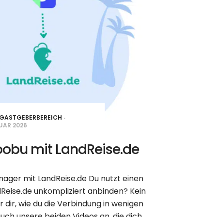
GASTGEBERBEREICH
RUAR 2026
oobu mit LandReise.de
ager mit LandReise.de Du nutzt einen
ise.de unkompliziert anbinden? Kein
r dir, wie du die Verbindung in wenigen
 auch unsere beiden Videos an, die dich