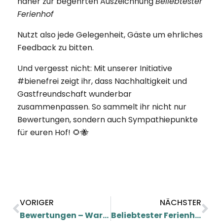
näher zur begehrten Auszeichnung
Beliebtester
Ferienhof
Nutzt also jede Gelegenheit, Gäste um ehrliches
Feedback zu bitten.
Und vergesst nicht: Mit unserer Initiative
#bienefrei zeigt ihr, dass Nachhaltigkeit und
Gastfreundschaft wunderbar
zusammenpassen. So sammelt ihr nicht nur
Bewertungen, sondern auch Sympathiepunkte
für euren Hof! 🌻🐝
VORIGER
NÄCHSTER
Bewertungen – Warum Gästestimmen Gold wert sind & wie du sie für dich nutzen kannst
Beliebtester Ferienhof 2026 & TOP Ferienhof 2026