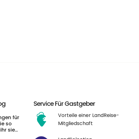
og
Service Für Gastgeber
Vorteile einer LandReise-
gen für
Mitgliedschaft
ie so
ihr sie