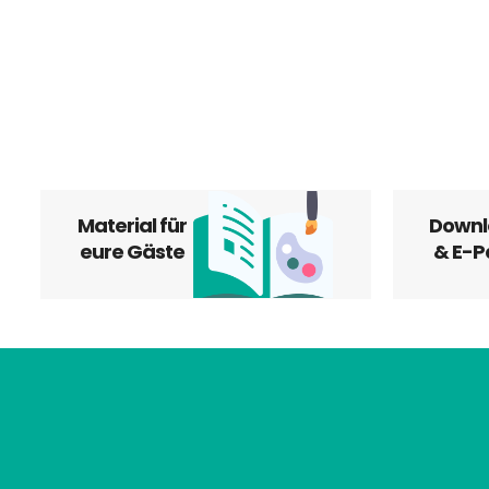
Material für
Downl
eure Gäste
& E-P