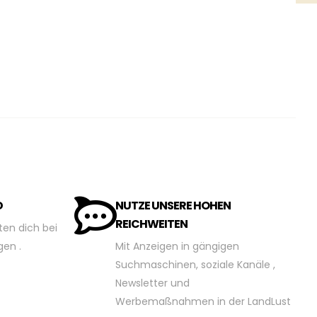
D
NUTZE UNSERE HOHEN
REICHWEITEN
ten dich bei
gen .
Mit Anzeigen in gängigen
Suchmaschinen, soziale Kanäle ,
Newsletter und
Werbemaßnahmen in der LandLust