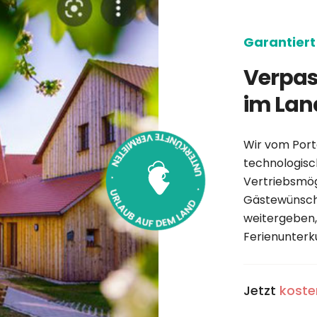
Garantiert 
Verpas
im Lan
Wir vom Porta
technologis
Vertriebsmög
Gästewünsche
weitergeben,
Ferienunterku
Jetzt
koste