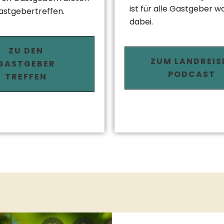
ist für alle Gastgeber w
astgebertreffen.
dabei.
ZU DEN
ZUM LANDREIS
GASTGEBER
PODCAST
TREFFEN