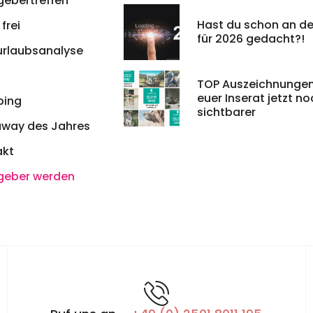
gebertreffen
Hast du schon an de
frei
für 2026 gedacht?!
urlaubsanalyse
TOP Auszeichnungen
euer Inserat jetzt n
ing
sichtbarer
away des Jahres
akt
geber werden