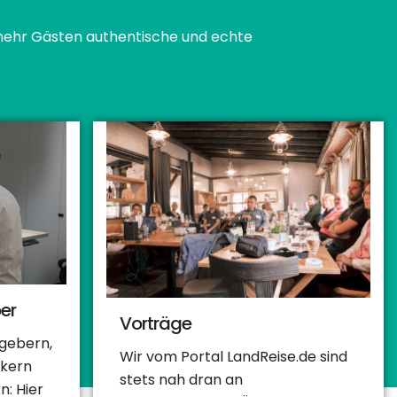
ehr Gästen authentische und echte
er
Vorträge
tgebern,
Wir vom Portal LandReise.de sind
ikern
stets nah dran an
: Hier