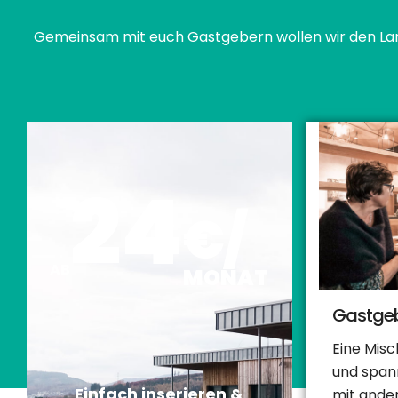
Gemeinsam mit euch Gastgebern wollen wir den La
24
€/
AB
MONAT
Gastgeb
Eine Mis
und spa
Einfach inserieren &
mit ande