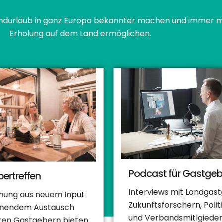
ndurlaub in ganz Europa bekannter machen und immer m
Erholung auf dem Land ermöglichen.
Podcast für Gastgeb
ertreffen
Interviews mit Landgas
chung aus neuem Input
Zukunftsforschern, Polit
nnendem Austausch
und Verbandsmitlgiedern
ren Gastgebern bieten