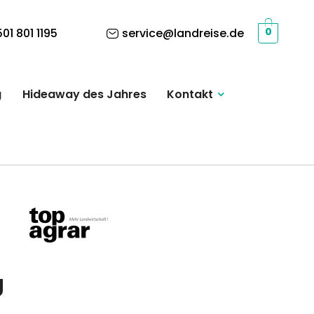
01 801 1195
service@landreise.de
0
g
Hideaway des Jahres
Kontakt
g