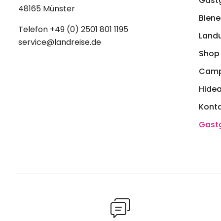
Gast
48165 Münster
Biene 
Telefon
+49 (0) 2501 801 1195
Land
service@landreise.de
Shop
Camp
Hide
Kont
Gast