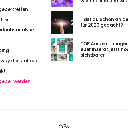
wichtig sind und wie 
leichter bekommt
gebertreffen
Hast du schon an de
frei
für 2026 gedacht?!
urlaubsanalyse
TOP Auszeichnungen
euer Inserat jetzt n
ing
sichtbarer
away des Jahres
akt
geber werden