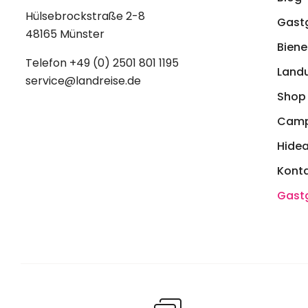
Hülsebrockstraße 2-8
Gast
48165 Münster
Biene 
Telefon
+49 (0) 2501 801 1195
Land
service@landreise.de
Shop
Camp
Hide
Kont
Gast