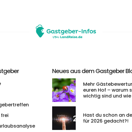
stgeber
Neues aus dem Gastgeber Bl
e
Mehr Gästebewertun
euren Hof – warum s
wichtig sind und wie 
leichter bekommt
gebertreffen
Hast du schon an de
frei
für 2026 gedacht?!
urlaubsanalyse