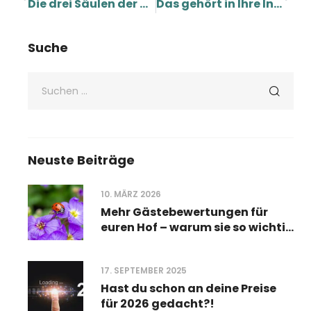
Die drei Säulen der Motivation
Das gehört in Ihre Instagram Profilbeschreibung!
Suche
Neuste Beiträge
10. MÄRZ 2026
Mehr Gästebewertungen für
euren Hof – warum sie so wichtig
sind und wie ihr sie leichter
bekommt
17. SEPTEMBER 2025
Hast du schon an deine Preise
für 2026 gedacht?!