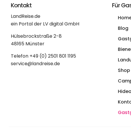
Kontakt
Für Ga
LandReise.de
Hom
ein Portal der LV digital GmbH
Blog
Hülsebrockstraße 2-8
Gast
48165 Münster
Biene 
Telefon
+49 (0) 2501 801 1195
Land
service@landreise.de
Shop
Camp
Hide
Kont
Gast