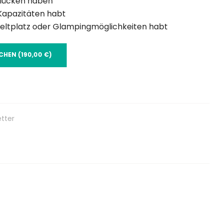
slücken haben
 Kapazitäten habt
, Zeltplatz oder Glampingmöglichkeiten habt
HEN (190,00 €)
tter