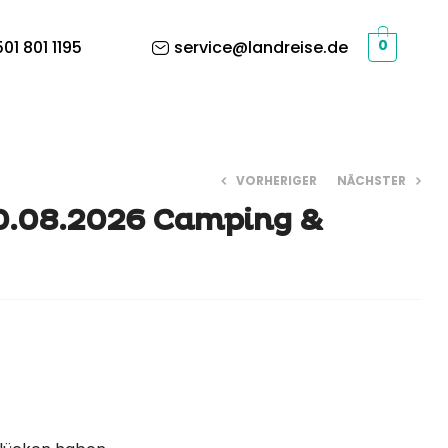
01 801 1195
service@landreise.de
0
VORHERIGER
NÄCHSTER
0.08.2026 Camping &
190,00
190,00
€
€