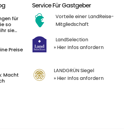
og
Service Für Gastgeber
Vorteile einer LandReise-
gen für
Mitgliedschaft
ie so
ihr sie
LandSelection
» Hier Infos anfordern
ine Preise
LANDGRÜN Siegel
: Macht
» Hier Infos anfordern
och