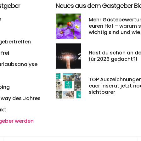
stgeber
Neues aus dem Gastgeber Bl
e
Mehr Gästebewertun
euren Hof – warum s
wichtig sind und wie 
leichter bekommt
gebertreffen
Hast du schon an de
frei
für 2026 gedacht?!
urlaubsanalyse
TOP Auszeichnungen
euer Inserat jetzt n
ing
sichtbarer
away des Jahres
akt
geber werden